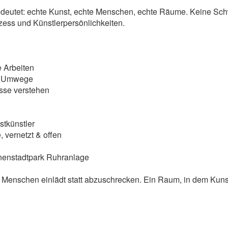
bedeutet: echte Kunst, echte Menschen, echte Räume. Keine Sch
zess und Künstlerpersönlichkeiten.
e Arbeiten
ne Umwege
sse verstehen
tkünstler
 vernetzt & offen
 Innenstadtpark Ruhranlage
r Menschen einlädt statt abzuschrecken. Ein Raum, in dem Kunst 