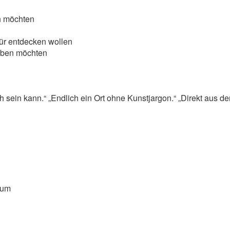
en möchten
ür entdecken wollen
leben möchten
 sein kann.“ „Endlich ein Ort ohne Kunstjargon.“ „Direkt aus dem 
aum