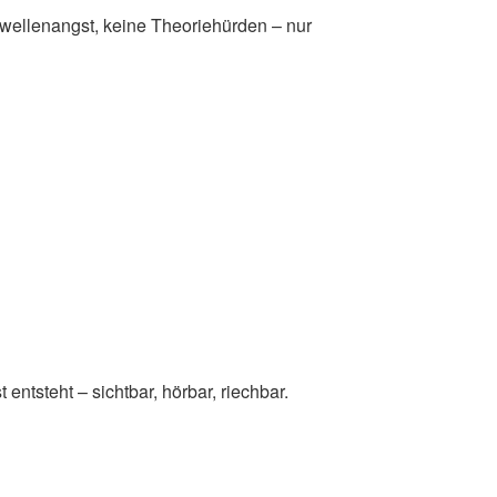
wellenangst, keine Theoriehürden – nur
entsteht – sichtbar, hörbar, riechbar.