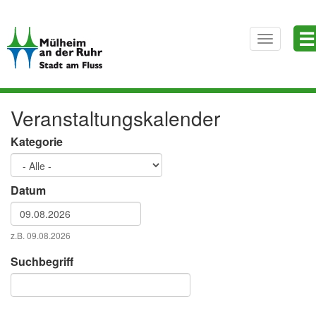
Direkt
☰
zum
Toggle
Inhalt
navigatio
Veranstaltungskalender
Kategorie
Datum
Datum
z.B. 09.08.2026
Datum
Suchbegriff