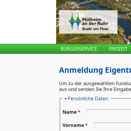
Direkt zum Inhalt
BÜRGERSERVICE
FREIZEIT
Anmeldung Eigent
Um zu der ausgewählten Fundsac
aus und senden Sie Ihre Eingab
Ausblenden
Persönliche Daten
Name
*
Vorname
*