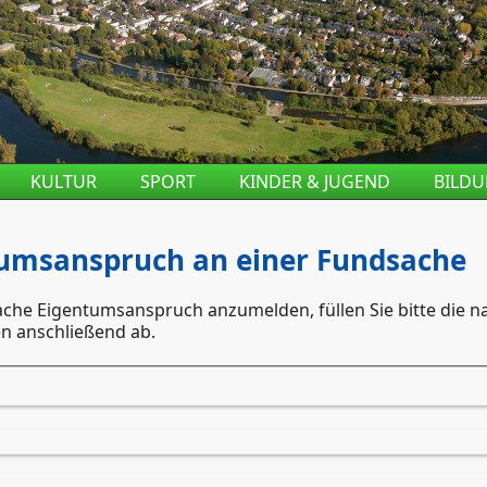
KULTUR
SPORT
KINDER & JUGEND
BILD
umsanspruch an einer Fundsache
he Eigentumsanspruch anzumelden, füllen Sie bitte die na
en anschließend ab.