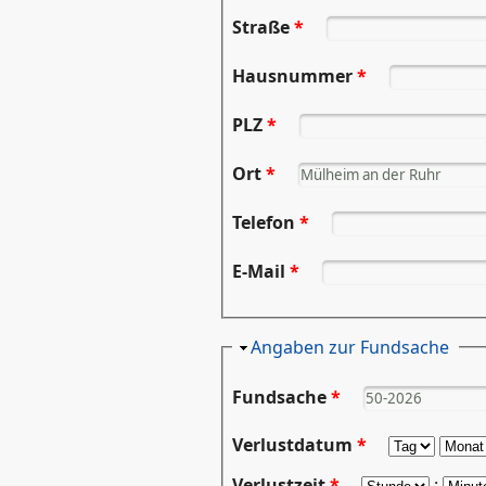
Straße
*
Hausnummer
*
PLZ
*
Ort
*
Telefon
*
E-Mail
*
Ausblenden
Angaben zur Fundsache
Fundsache
*
Verlustdatum
*
Tag
Mona
Verlustzeit
*
Stunde
:
Minu