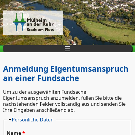
Direkt zum Inhalt
☰
Anmeldung Eigentumsanspruch
an einer Fundsache
Um zu der ausgewählten Fundsache
Eigentumsanspruch anzumelden, füllen Sie bitte die
nachstehenden Felder vollständig aus und senden Sie
Ihre Eingaben anschließend ab.
Ausblenden
Persönliche Daten
Name
*