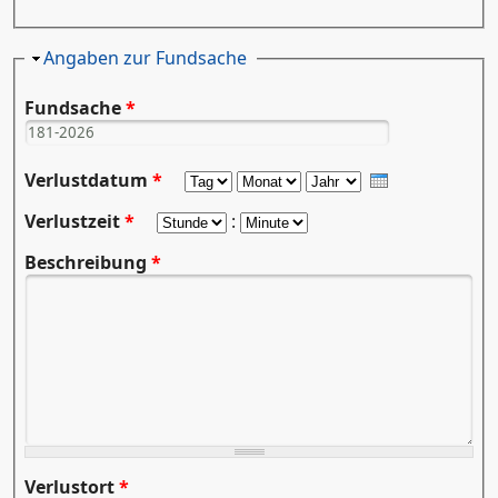
Ausblenden
Angaben zur Fundsache
Fundsache
*
Verlustdatum
*
Tag
Monat
Jahr
Verlustzeit
*
Stunde
:
Minute
Beschreibung
*
Verlustort
*