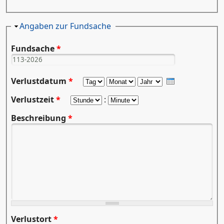
Ausblenden
Angaben zur Fundsache
Fundsache
*
Verlustdatum
*
Tag
Monat
Jahr
Verlustzeit
*
Stunde
:
Minute
Beschreibung
*
Verlustort
*