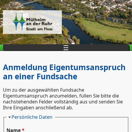
Direkt zum Inhalt
☰
Anmeldung Eigentumsanspruch
an einer Fundsache
Um zu der ausgewählten Fundsache
Eigentumsanspruch anzumelden, füllen Sie bitte die
nachstehenden Felder vollständig aus und senden Sie
Ihre Eingaben anschließend ab.
Ausblenden
Persönliche Daten
Name
*